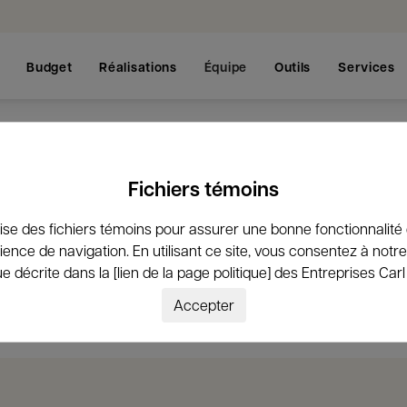
Budget
Réalisations
Équipe
Outils
Services
Fichiers témoins
lise des fichiers témoins pour assurer une bonne fonctionnalité
 enracinée et passionnée par la magnifique région de
ience de navigation. En utilisant ce site, vous consentez à notre 
quipe et nos partenaires sont composés de gens d’ici, 
ue décrite dans la [lien de la page politique] des Entreprises Car
Accepter