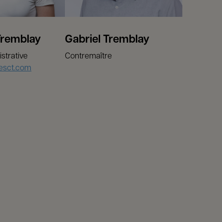
Tremblay
Gabriel Tremblay
istrative
Contremaître
sesct.com