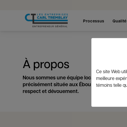
Processus
Qualité
À propos
Ce site Web uti
Nous sommes une équipe locale, profondément
meilleure expér
précisément située aux Éboulements. Notre é
témoins telle q
respect et dévouement.