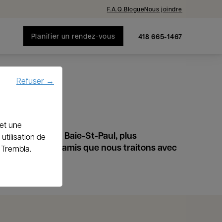
F.A.Q.
Blogue
Nous joindre
Planifier un rendez-vous
418 665-1467
Refuser
→
 et une
 Charlevoix et Baie-St-Paul, plus
utilisation de
de famille et d’amis que nous traitons avec
l Trembla.