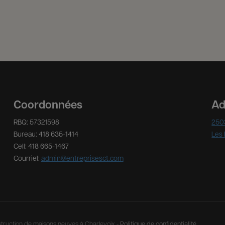
Coordonnées
Ad
RBQ: 57321598
2503
Bureau:
418 635-1414
Les
Cell:
418 665-1467
Courriel:
admin@entreprisesct.com
struction de maisons neuves à Charlevoix -
Politique de confidentialité