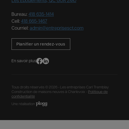
Les Éboulements, QC G0A 2M0
Bureau:
418 635-1414
Cell:
418 665-1467
Courriel:
admin@entreprisesct.com
Planifier un rendez-vous
En savoir plus
Tous droits réservés © 2026 - Les entreprises Carl Tremblay
Construction de maisons neuves à Charlevoix -
Politique de
confidentialité
Une réalisation