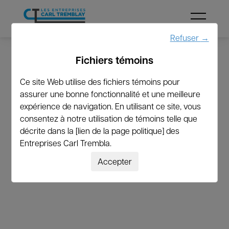
Menu
Refuser
→
Fichiers témoins
←
Revenir à la liste
Ce site Web utilise des fichiers témoins pour
assurer une bonne fonctionnalité et une meilleure
jgu.ff.a.nt.i@gmail.com
expérience de navigation. En utilisant ce site, vous
consentez à notre utilisation de témoins telle que
décrite dans la [lien de la page politique] des
Entreprises Carl Trembla.
Accepter