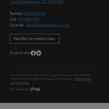
Les Éboulements, QC G0A 2M0
Bureau:
418 635-1414
Cell:
418 665-1467
Courriel:
admin@entreprisesct.com
Planifier un rendez-vous
En savoir plus
Tous droits réservés © 2026 - Les entreprises Carl Tremblay
Construction de maisons neuves à Charlevoix -
Politique de
confidentialité
Une réalisation