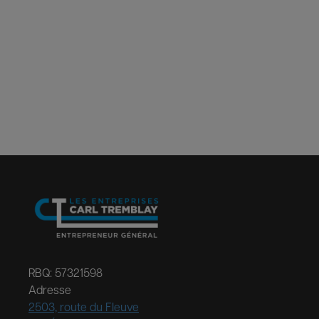
RBQ: 57321598
Adresse
2503, route du Fleuve