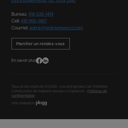
Les Éboulements, QC G0A 2M0
Bureau:
418 635-1414
Cell:
418 665-1467
Courriel:
admin@entreprisesct.com
Planifier un rendez-vous
En savoir plus
Tous droits réservés © 2026 - Les entreprises Carl Tremblay
Construction de maisons neuves à Charlevoix -
Politique de
confidentialité
Une réalisation